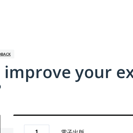
DBACK
 improve your e
?
1
電子出版