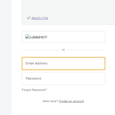
Attach a File
Adobe ID
or
Forgot Password?
New here?
Create an account