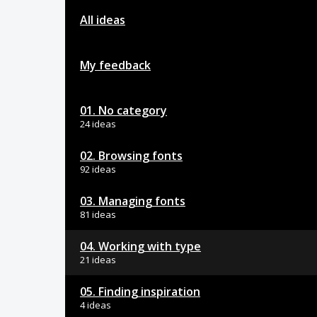
All ideas
My feedback
01. No category
24 ideas
02. Browsing fonts
92 ideas
03. Managing fonts
81 ideas
04. Working with type
21 ideas
05. Finding inspiration
4 ideas