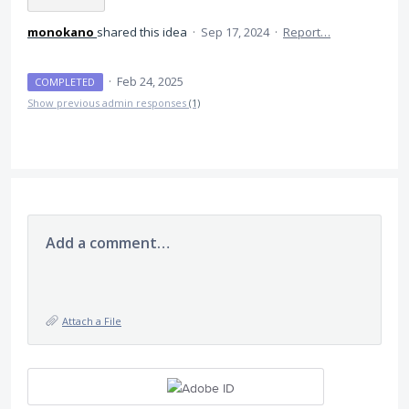
monokano
shared this idea
·
Sep 17, 2024
·
Report…
·
Feb 24, 2025
COMPLETED
Show previous admin responses
(1)
Add a comment…
Attach a File