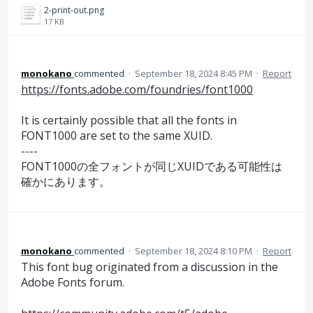
2-print-out.png
17 KB
monokano
commented
·
September 18, 2024 8:45 PM
·
Report
https://fonts.adobe.com/foundries/font1000
It is certainly possible that all the fonts in
FONT1000 are set to the same XUID.
----
FONT1000の全フォントが同じXUIDである可能性は
確かにあります。
monokano
commented
·
September 18, 2024 8:10 PM
·
Report
This font bug originated from a discussion in the
Adobe Fonts forum.