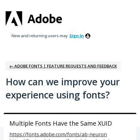
Skip
to
content
New and returning users may
Sign In
← ADOBE FONTS | FEATURE REQUESTS AND FEEDBACK
How can we improve your
experience using fonts?
Multiple Fonts Have the Same XUID
https://fonts.adobe.com/fonts/ab-neuron