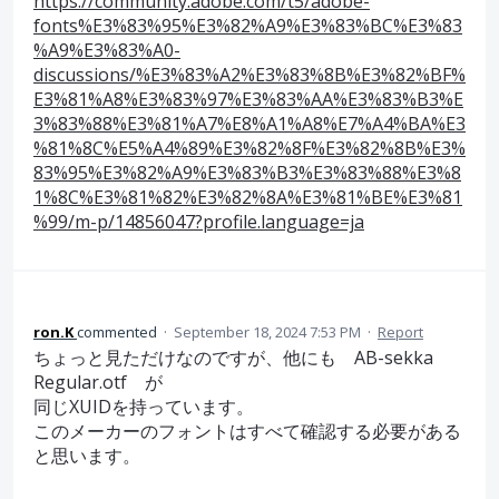
https://community.adobe.com/t5/adobe-
fonts%E3%83%95%E3%82%A9%E3%83%BC%E3%83
%A9%E3%83%A0-
discussions/%E3%83%A2%E3%83%8B%E3%82%BF%
E3%81%A8%E3%83%97%E3%83%AA%E3%83%B3%E
3%83%88%E3%81%A7%E8%A1%A8%E7%A4%BA%E3
%81%8C%E5%A4%89%E3%82%8F%E3%82%8B%E3%
83%95%E3%82%A9%E3%83%B3%E3%83%88%E3%8
1%8C%E3%81%82%E3%82%8A%E3%81%BE%E3%81
%99/m-p/14856047?profile.language=ja
ron.K
commented
·
September 18, 2024 7:53 PM
·
Report
ちょっと見ただけなのですが、他にも AB-sekka
Regular.otf が
同じXUIDを持っています。
このメーカーのフォントはすべて確認する必要がある
と思います。